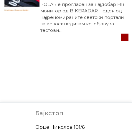
POLAR е прогласен за најдобар HR
монитор од BIKERADAR – еден од
најреномираните светски портали
за велосипедизам кој објавува
тестови…
Бајкстоп
Address
Орце Николов 101/6