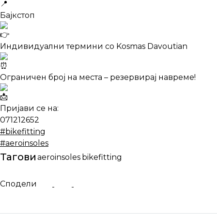
Бајкстоп
Индивидуални термини со Kosmas Davoutian
Ограничен број на места – резервирај навреме!
Пријави се на:
071212652
#bikefitting
#aeroinsoles
Тагови
aeroinsoles
bikefitting
Сподели