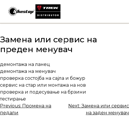
Skip
to
content
Замена или сервис на
преден менувач
демонтажа на ланец
демонтажа на менувач
проверка состојба на сајла и божур
сервис на стар или монтажа на нов
проверка и подесување на брзини
тестирање
Навигација
Previous:
Промена на
Next:
Замена или сервис
педали
на заден менувач
на
напис