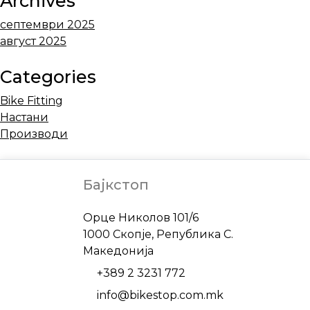
Archives
септември 2025
август 2025
Categories
Bike Fitting
Настани
Производи
Бајкстоп
Address
Орце Николов 101/6
1000 Скопје, Република С.
Македонија
Phone
+389 2 3231 772
Email
info@bikestop.com.mk