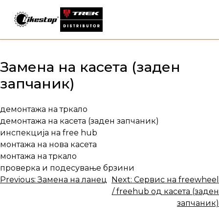
Skip
to
content
Замена на касета (заден
запчаник)
демонтажа на тркало
демонтажа на касета (заден запчаник)
инспекција на free hub
монтажа на нова касета
монтажа на тркало
проверка и подесување брзини
Навигација
Previous:
Замена на ланец
Next:
Сервис на freewheel
/ freehub од касета (заден
на
запчаник)
напис