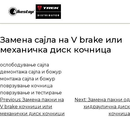
Skip
to
content
Замена сајла на V brake или
механичка диск кочница
ослободување сајла
демонтажа сајла и божур
монтажа сајла и божур
поврзување кочница
поврзување и тестирање
Навигација
Previous:
Замена пакни на
Next:
Замена пакни од
V brake кочници или
хидраулична диск
на
механички диск кочници
кочница
напис