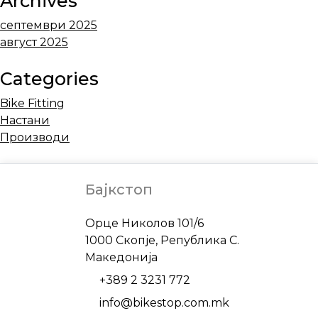
Archives
септември 2025
август 2025
Categories
Bike Fitting
Настани
Производи
Бајкстоп
Address
Орце Николов 101/6
1000 Скопје, Република С.
Македонија
Phone
+389 2 3231 772
Email
info@bikestop.com.mk