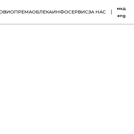
мкд
ОВИ
ОПРЕМА
ОБЛЕКА
ИНФО
СЕРВИС
ЗА НАС
|
eng