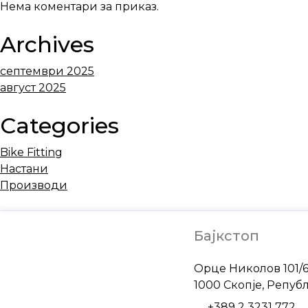
Нема коментари за приказ.
Archives
септември 2025
август 2025
Categories
Bike Fitting
Настани
Производи
Бајкстоп
Address
Орце Николов 101/
1000 Скопје, Репуб
Phone
+389 2 3231 772