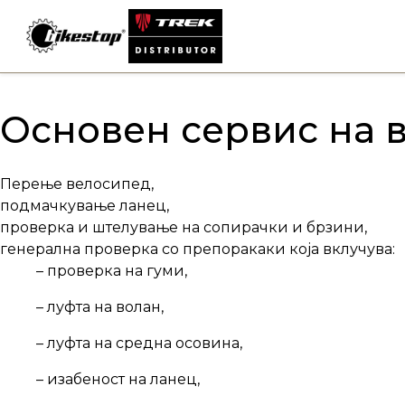
Skip
to
content
Основен сервис на 
Перење велосипед,
подмачкување ланец,
проверка и штелување на сопирачки и брзини,
генерална проверка со препоракаки која вклучува:
– проверка на гуми,
– луфта на волан,
– луфта на средна осовина,
– изабеност на ланец,