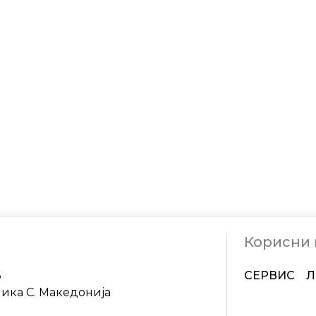
Корисни
6
СЕРВИС
Л
лика С. Македонија