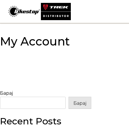
Skip
to
content
My Account
Барај
Барај
Recent Posts