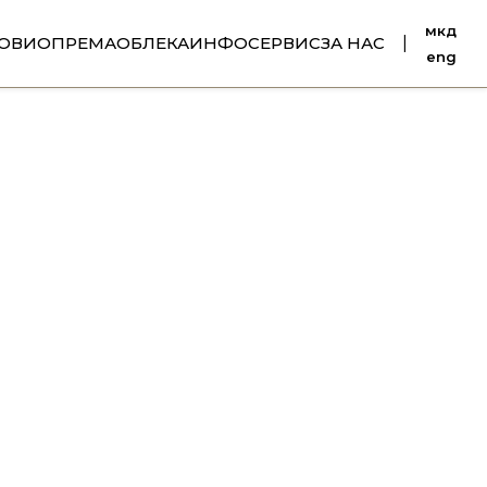
мкд
ОВИ
ОПРЕМА
ОБЛЕКА
ИНФО
СЕРВИС
ЗА НАС
|
eng