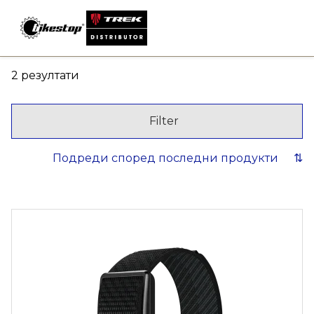
Skip
to
content
Sorted
2 резултати
by
latest
Filter